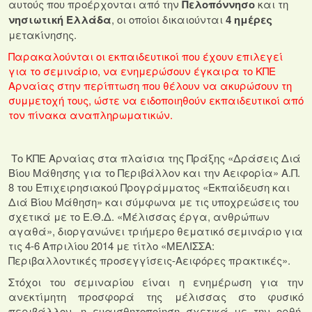
αυτούς που προέρχονται από την
Πελοπόννησο
και τη
νησιωτική Ελλάδα
, οι οποίοι δικαιούνται
4 ημέρες
μετακίνησης.
Παρακαλούνται οι εκπαιδευτικοί που έχουν επιλεγεί
για το σεμινάριο, να ενημερώσουν έγκαιρα το ΚΠΕ
Αρναίας στην περίπτωση που θέλουν να ακυρώσουν τη
συμμετοχή τους, ώστε να ειδοποιηθούν εκπαιδευτικοί από
τον πίνακα αναπληρωματικών.
Το ΚΠΕ Αρναίας στα πλαίσια της Πράξης «Δράσεις Διά
Βίου Μάθησης για το Περιβάλλον και την Αειφορία» Α.Π.
8 του Επιχειρησιακού Προγράμματος «Εκπαίδευση και
Διά Βίου Μάθηση» και σύμφωνα με τις υποχρεώσεις του
σχετικά με το Ε.Θ.Δ. «Μέλισσας έργα, ανθρώπων
αγαθά», διοργανώνει τριήμερο θεματικό σεμινάριο για
τις 4-6 Απριλίου 2014 με τίτλο «ΜΕΛΙΣΣΑ:
Περιβαλλοντικές προσεγγίσεις-Αειφόρες πρακτικές».
Στόχοι του σεμιναρίου είναι η ενημέρωση για την
ανεκτίμητη προσφορά της μέλισσας στο φυσικό
περιβάλλον, η ευαισθητοποίηση σχετικά με την ορθή,