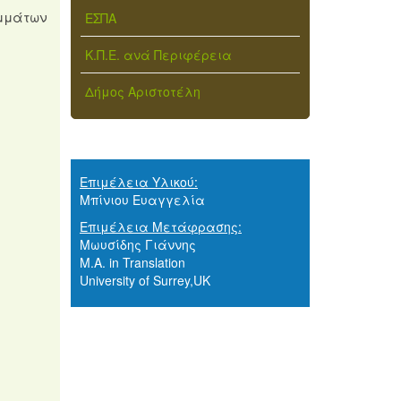
αμμάτων
ΕΣΠΑ
Κ.Π.Ε. ανά Περιφέρεια
Δήμος Αριστοτέλη
Επιμέλεια Υλικού:
Μπίνιου Ευαγγελία
Επιμέλεια Μετάφρασης:
Μωυσίδης Γιάννης
M.A. in Translation
University of Surrey,UK