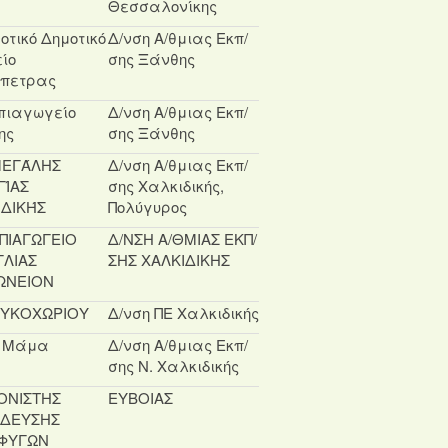
Θεσσαλονίκης
οτικό Δημοτικό
Δ/νση Α/θμιας Εκπ/
ίο
σης Ξάνθης
όπετρας
πιαγωγείο
Δ/νση Α/θμιας Εκπ/
ης
σης Ξάνθης
 ΜΕΓΆΛΗΣ
Δ/νση Α/θμιας Εκπ/
ΓΊΑΣ
σης Χαλκιδικής,
ΙΔΙΚΉΣ
Πολύγυρος
ΠΙΑΓΩΓΕΙΟ
Δ/ΝΣΗ Α/ΘΜΙΑΣ ΕΚΠ/
ΓΛΙΑΣ
ΣΗΣ ΧΑΛΚΙΔΙΚΗΣ
ΩΝΕΙΟΝ
ΕΥΚΟΧΩΡΙΟΥ
Δ/νση ΠΕ Χαλκιδικής
υ Μάμα
Δ/νση Α/θμιας Εκπ/
σης Ν. Χαλκιδικής
ΟΝΙΣΤΗΣ
ΕΥΒΟΙΑΣ
ΙΔΕΥΣΗΣ
ΦΥΓΩΝ