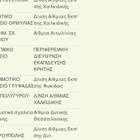
σης Χαλκιδικής
ΤΙΚΟ
Δ/νση Α/θμιας Εκπ/
ΕΙΟ ΟΡΜΥΛΙΑΣ
σης Χαλκιδικής
ΗΜ. ΣΧ.
Α/θμια Αιτωλ/νίας
ΝΙΟΥ
ΠΑΪΚΟ
ΠΕΡΙΦΕΡΕΙΑΚΗ
ΕΙΟ
ΔΙΕΥΘΥΝΣΗ
ΕΚΑΠΙΔΕΥΣΗΣ
ΚΡΗΤΗΣ
ΔΗΜΟΤΙΚΟ
Δ/νση Α/θμιας Εκπ/
ΕΙΟ ΓΛΥΦΑΔΑΣ
σης Φωκιδας
Σ ΠΟΛΥΓΥΡΟΥ
Δ/ΝΣΗ Α/ΘΜΙΑΣ
ΧΑΛΚΙΔΙΚΗΣ
μοτικό σχολείο
Α/θμια Δυτικής
νης
Θεσσαλονίκης
Σ
Δ/νση Α/θμιας Εκπ/
ΡΟΎΠΟΛΗΣ
σης Δυτ.