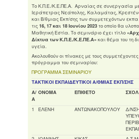
Το Κ.Π.Ε./Κ.Ε.ΠΕ.Α. Αρναίας σε συνεργασία με 
Ιεράπετρας Νεάπολης, Καλαμάτας, Κρεστένων
και Β/θμιας Εκπ/σης των συμμετεχόντων εκπ
τις
16, 17 και 18 Ιουνίου 2023
το οποίο θα υλοπο
Μαθητική Εστία. Το σεμινάριο έχει τίτλο
«Αρχ
Δίκτυα των Κ.Π.Ε./Κ.Ε.ΠΕ.Α»
και θέμα του τη δ
υγεία.
Ακολουθούν οι πίνακες με τους συμμετέχοντες
πρόγραμμα του σεμιναρίου:
ΠΡΟΓΡΑΜΜΑ ΣΕΜΙΝΑΡΙΟΥ
ΤΑΚΤΙΚΟΙ ΕΚΠΑΙΔΕΥΤΙΚΟΙ Α/ΘΜΙΑΣ ΕΚΠ/ΣΗΣ
Α/
ΟΝΟΜΑ
ΕΠΙΘΕΤΟ
ΣΧΟΛ
Α
1
ΕΛΕΝΗ
ΑΝΤΩΝΑΚΟΠΟΥΛΟΥ
Δ/ΝΣΗ
ΥΠΕΥ
ΠΕΡΙ
ΕΚΠΑ
2
ΙΩΑΝΝΗΣ
ΚΙΚΑΣ
Δ.Σ.Μ