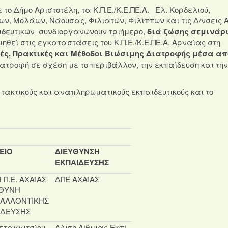
το Δήμο Αριστοτέλη, τα Κ.Π.Ε./Κ.Ε.ΠΕ.Α. Ελ. Κορδελιού,
, Μολάων, Νάουσας, Φιλιατών, Φιλίππων και τις Δ/νσεις 
αιδευτικών συνδιοργανώνουν τριήμερο,
διά ζώσης σεμινάρ
ιηθεί στις εγκαταστάσεις του Κ.Π.Ε./Κ.Ε.ΠΕ.Α. Αρναίας στη
ές, Πρακτικές και Μέθοδοι Βιώσιμης Διατροφής μέσα απ
ιατροφή σε σχέση με το περιβάλλον, την εκπαίδευση και την
 τακτικούς και αναπληρωματικούς εκπαιδευτικούς και το
ΕΙΟ
ΔΙΕΥΘΥΝΣΗ
ΕΚΠΑΙΔΕΥΣΗΣ
 Π.Ε. ΑΧΑΪΑΣ-
ΔΠΕ ΑΧΑΪΑΣ
ΘΥΝΗ
ΒΑΛΛΟΝΤΙΚΗΣ
ΙΔΕΥΣΗΣ
εταγγιτσίου
Δ/νση Α/θμιας Εκπ/