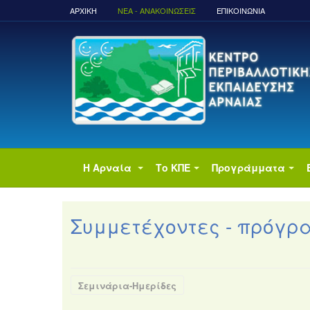
ΑΡΧΙΚΉ
ΝΈΑ - ΑΝΑΚΟΙΝΏΣΕΙΣ
ΕΠΙΚΟΙΝΩΝΙΑ
Η Αρναία
Το ΚΠΕ
Προγράμματα
Συμμετέχοντες - πρόγρα
Σεμινάρια-Ημερίδες