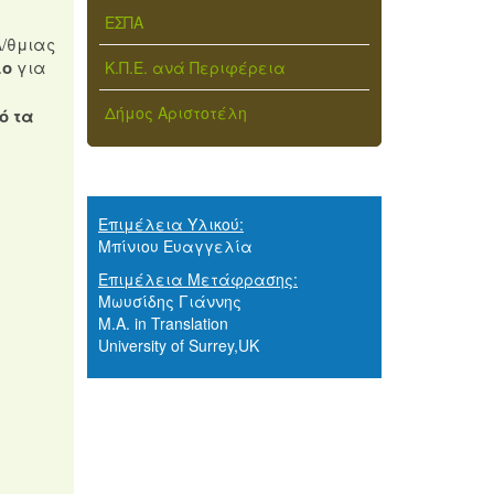
ΕΣΠΑ
Α/θμιας
ιο
για
Κ.Π.Ε. ανά Περιφέρεια
Δήμος Αριστοτέλη
ό τα
Επιμέλεια Υλικού:
Μπίνιου Ευαγγελία
Επιμέλεια Μετάφρασης:
Μωυσίδης Γιάννης
M.A. in Translation
University of Surrey,UK