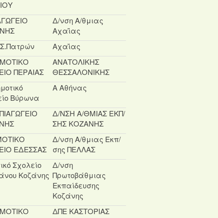
ΙΟΥ
ΑΓΩΓΕΙΟ
Δ/νση Α/θμιας
ΝΗΣ
Αχαΐας
.Σ.Πατρών
Αχαΐας
ΗΜΟΤΙΚΟ
ΑΝΑΤΟΛΙΚΗΣ
ΕΙΟ ΠΕΡΑΙΑΣ
ΘΕΣΣΑΛΟΝΙΚΗΣ
ημοτικό
Α Αθήνας
είο Βύρωνα
ΠΙΑΓΩΓΕΙΟ
Δ/ΝΣΗ Α/ΘΜΙΑΣ ΕΚΠ/
ΝΗΣ
ΣΗΣ ΚΟΖΑΝΗΣ
ΜΟΤΙΚΟ
Δ/νση Α/θμιας Εκπ/
ΕΙΟ ΕΔΕΣΣΑΣ
σης ΠΕΛΛΑΣ
ικό Σχολείο
Δ/νση
άνου Κοζάνης
Πρωτοβάθμιας
Εκπαίδευσης
Κοζάνης
ΗΜΟΤΙΚΟ
ΔΠΕ ΚΑΣΤΟΡΙΑΣ