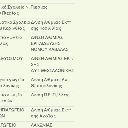
ικό Σχολείο Ν.
Πιερίας
 Πιερίας
μοτικό Σχολείο
Δ/νση Α/θμιας Εκπ/
υ Κορινθίας
σης Κορινθίας
πιαγωγείο
Δ/ΝΣΗ Α/ΘΜΙΑΣ
λας
ΕΚΠΑΙΔΕΥΣΗΣ
ΝΟΜΟΥ ΚΑΒΑΛΑΣ
Π.ΕΥΟΣΜΟΥ
Δ/ΝΣΗ Α/ΘΜΙΑΣ ΕΚΠ/
ΣΗΣ
ΔΥΤ.ΘΕΣΣΑΛΟΝΙΚΗΣ
ηπιαγωγείο
Δ/νση Α/θμιας Αν.
αλονίκης
Θεσσαλονίκης
πιαγωγείο
Δ/νση Π.Ε. Πέλλας
ιτσών
ΗΠΙΑΓΩΓΕΙΟ
Δ/νση Α/θμιας Εκπ/
ΩΝ
σης Αχαΐας
ΑΓΩΓΕΙΟ
ΛΑΚΩΝΙΑΣ