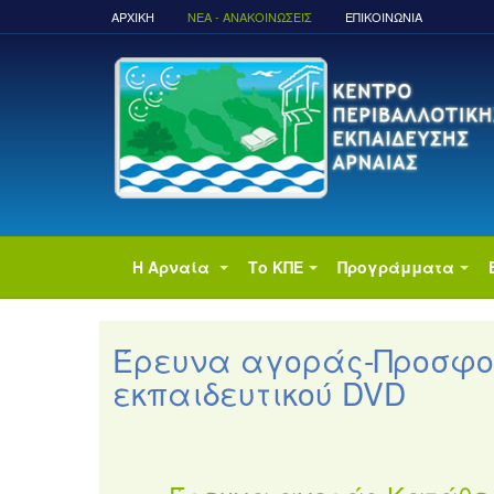
ΑΡΧΙΚΉ
ΝΈΑ - ΑΝΑΚΟΙΝΏΣΕΙΣ
ΕΠΙΚΟΙΝΩΝΙΑ
Η Αρναία
Το ΚΠΕ
Προγράμματα
Έρευνα αγοράς-Προσφ
εκπαιδευτικού DVD