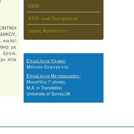
υ
ΕΣΠΑ
Κ.Π.Ε. ανά Περιφέρεια
ΛΟΝΤΙΚΗ
Δήμος Αριστοτέλη
ΑΜΙΚΟΥ,
, καλεί
ήκη) με
ς έργα,
έρι στα
Επιμέλεια Υλικού:
Μπίνιου Ευαγγελία
Επιμέλεια Μετάφρασης:
Μωυσίδης Γιάννης
M.A. in Translation
University of Surrey,UK