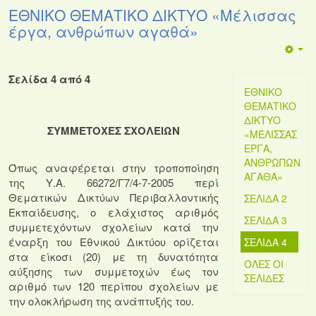
ΕΘΝΙΚΟ ΘΕΜΑΤΙΚΟ ΔΙΚΤΥΟ «Μέλισσας
έργα, ανθρώπων αγαθά»
Σελίδα 4 από 4
ΕΘΝΙΚΟ
ΘΕΜΑΤΙΚΟ
ΔΙΚΤΥΟ
ΣΥΜΜΕΤΟΧΕΣ ΣΧΟΛΕΙΩΝ
«ΜΈΛΙΣΣΑΣ
ΈΡΓΑ,
ΑΝΘΡΏΠΩΝ
Όπως αναφέρεται στην τροποποίηση
ΑΓΑΘΆ»
της Υ.Α. 66272/Γ7/4-7-2005 περί
Θεματικών Δικτύων Περιβαλλοντικής
ΣΕΛΊΔΑ 2
Εκπαίδευσης, ο ελάχιστος αριθμός
ΣΕΛΊΔΑ 3
συμμετεχόντων σχολείων κατά την
έναρξη του Εθνικού Δικτύου ορίζεται
ΣΕΛΊΔΑ 4
στα είκοσι (20) με τη δυνατότητα
ΌΛΕΣ ΟΙ
αύξησης των συμμετοχών έως τον
ΣΕΛΊΔΕΣ
αριθμό των 120 περίπου σχολείων με
την ολοκλήρωση της ανάπτυξής του.