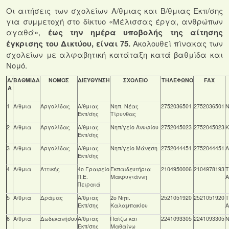
Οι αιτήσεις των σχολείων Α/θμιας και Β/θμιας Εκπ/σης
για συμμετοχή στο δίκτυο «Μέλισσας έργα, ανθρώπων
αγαθά»,
έως την ημέρα υποβολής της αίτησης
έγκρισης του Δικτύου, είναι 75.
Ακολουθεί πίνακας των
σχολείων με αλφαβητική κατάταξη κατά βαθμίδα και
Νομό.
Α/
ΒΑΘΜΙΔΑ
ΝΟΜΟΣ
ΔΙΕΥΘΥΝΣΗ
ΣΧΟΛΕΙΟ
ΤΗΛΕΦΩΝΟ
FAX
Α
1
Α/θμια
Αργολίδας
Α/θμιας
Νηπ. Νέας
2752036501
2752036501
Ν
Εκπ/σης
Τίρυνθας
2
Α/θμια
Αργολίδας
Α/θμιας
Νηπ/γείο Ανυφίου
2752045023
2752045023
Κ
Εκπ/σης
3
Α/θμια
Αργολίδας
Α/θμιας
Νηπ/γείο Μάνεση
2752044451
2752044451
Α
Εκπ/σης
4
Α/θμια
Αττικής
4ο Γραφείο
Εκπαιδευτήρια
2104950006
2104978193
Τ
Π.Ε.
Μακρυγιάννη
Α
Πειραιά
5
Α/θμια
Δράμας
Α/θμιας
2ο Νηπ.
2521051920
2521051920
Τ
Εκπ/σης
Καλαμπακίου
Α
6
Α/θμια
Δωδεκανήσου
Α/θμιας
Παίζω και
2241093305
2241093305
Ν
Εκπ/σης
Μαθαίνω